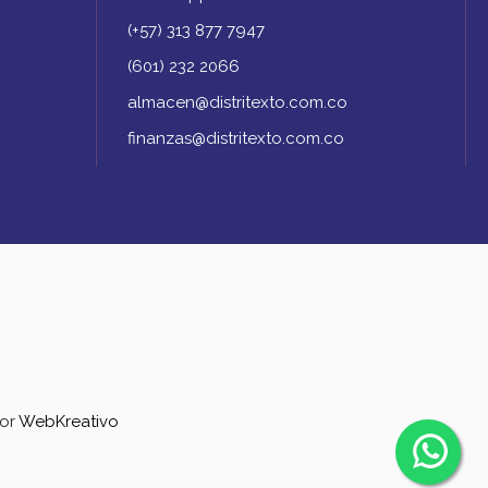
(+57) 313 877 7947
(601) 232 2066
almacen@distritexto.com.co
finanzas@distritexto.com.co
por
WebKreativo