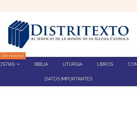
¡Sin moronas!
BIBLIA
LITURGIA
LIBROS
CO
OSTIAS
DATOS IMPORTANTES