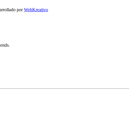
arrollado por
WebKreativo
iends.