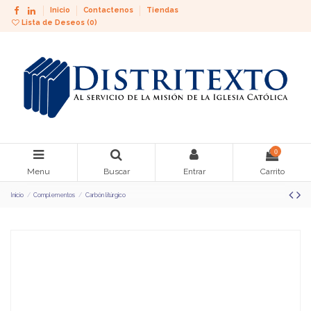
Inicio
Contactenos
Tiendas
Lista de Deseos (
0
)
0
Menu
Buscar
Entrar
Carrito
Inicio
Complementos
Carbón litúrgico