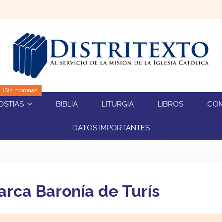
¡Sin moronas!
BIBLIA
LITURGIA
LIBROS
CO
OSTIAS
DATOS IMPORTANTES
arca Baronía de Turís