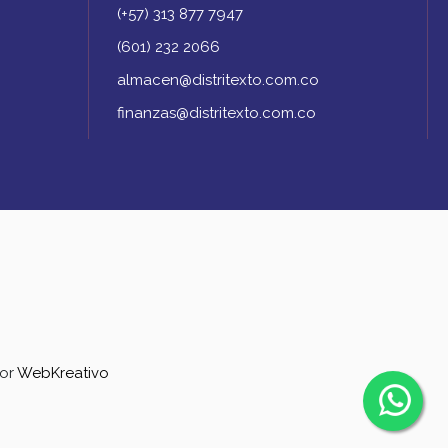
(+57) 313 877 7947
(601) 232 2066
almacen@distritexto.com.co
finanzas@distritexto.com.co
por
WebKreativo